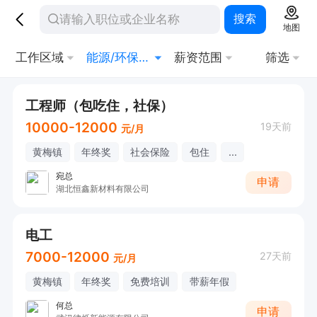
搜索
地图
工作区域
能源/环保/化工/制药
薪资范围
筛选
工程师（包吃住，社保）
10000-12000
19天前
元/月
黄梅镇
年终奖
社会保险
包住
...
宛总
申请
湖北恒鑫新材料有限公司
电工
7000-12000
27天前
元/月
黄梅镇
年终奖
免费培训
带薪年假
何总
申请