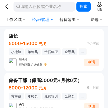
搜索
地图
工作区域
经营/管理
薪资范围
筛选
店长
5000-15000
3小时前
元/月
小池镇
年终奖
带薪年假
全勤奖
...
甄先生
申请
茳城国际游泳健身
储备干部（保底5000元+月休6天）
5000-12000
6小时前
元/月
黄梅镇
年终奖
免费培训
全勤奖
...
吴总
申请