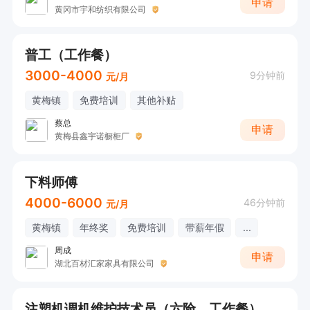
申请
黄冈市宇和纺织有限公司
普工（工作餐）
3000-4000
9分钟前
元/月
黄梅镇
免费培训
其他补贴
蔡总
申请
黄梅县鑫宇诺橱柜厂
下料师傅
4000-6000
46分钟前
元/月
黄梅镇
年终奖
免费培训
带薪年假
...
周成
申请
湖北百材汇家家具有限公司
注塑机调机维护技术员（六险、工作餐）