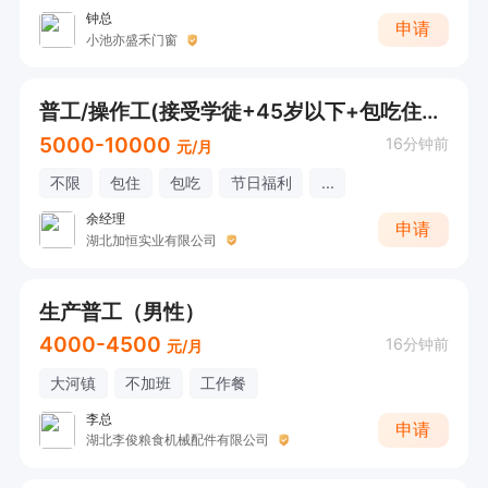
钟总
申请
小池亦盛禾门窗
普工/操作工(接受学徒+45岁以下+包吃住+五险+公积金+福利待遇好)
5000-10000
16分钟前
元/月
不限
包住
包吃
节日福利
...
余经理
申请
湖北加恒实业有限公司
生产普工（男性）
4000-4500
16分钟前
元/月
大河镇
不加班
工作餐
李总
申请
湖北李俊粮食机械配件有限公司