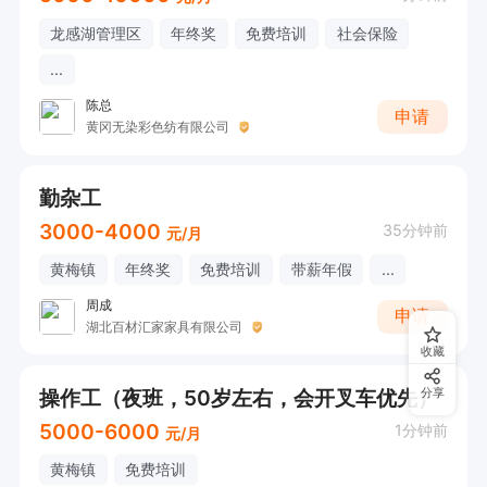
龙感湖管理区
年终奖
免费培训
社会保险
...
陈总
申请
黄冈无染彩色纺有限公司
勤杂工
3000-4000
35分钟前
元/月
黄梅镇
年终奖
免费培训
带薪年假
...
周成
申请
湖北百材汇家家具有限公司
收藏
操作工（夜班，50岁左右，会开叉车优先）
分享
5000-6000
1分钟前
元/月
黄梅镇
免费培训