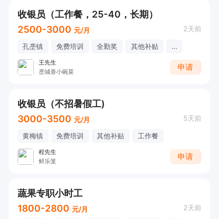
收银员（工作餐，25-40，长期）
2500-3000
2天前
元/月
孔垄镇
免费培训
全勤奖
其他补贴
...
王先生
申请
垄城香小碗菜
收银员（不招暑假工)
3000-3500
5天前
元/月
黄梅镇
免费培训
其他补贴
工作餐
程先生
申请
鲜乐笼
蔬果专职小时工
1800-2800
2天前
元/月