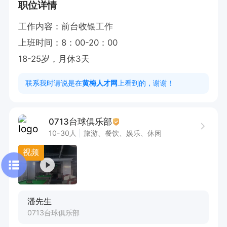
职位详情
工作内容：前台收银工作

上班时间：8：00-20：00

18-25岁，月休3天
联系我时请说是在
黄梅人才网
上看到的，谢谢！
0713台球俱乐部
10-30人
旅游、餐饮、娱乐、休闲
视频
潘先生
0713台球俱乐部