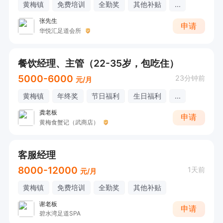
黄梅镇
免费培训
全勤奖
其他补贴
...
②在学习完所有基础工作岗位后，为运营管理
张先生
岗，工作期间基本全程站立，在餐厅每30分钟进
申请
华悦汇足道会所
行一轮楼面巡视，巡视过程中进行餐厅内餐品准备
与销售、餐厅清洁卫生、库存管理等工作执行，和
餐饮经理、主管（22-35岁，包吃住）
楼面人员沟通安排、顾客服务、基础客诉处理等行
5000-6000
23分钟前
元/月
政管理工作

黄梅镇
年终奖
节日福利
生日福利
...
龚老板
申请
肯德基，欢迎您的加入！
黄梅食蟹记（武商店）
客服经理
8000-12000
1天前
元/月
黄梅镇
免费培训
全勤奖
其他补贴
谢老板
申请
碧水湾足道SPA