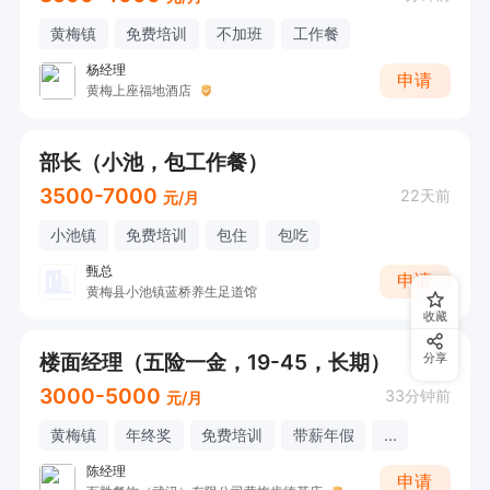
黄梅镇
免费培训
不加班
工作餐
杨经理
申请
黄梅上座福地酒店
部长（小池，包工作餐）
3500-7000
22天前
元/月
小池镇
免费培训
包住
包吃
甄总
申请
黄梅县小池镇蓝桥养生足道馆
收藏
楼面经理（五险一金，19-45，长期）
分享
3000-5000
33分钟前
元/月
黄梅镇
年终奖
免费培训
带薪年假
...
陈经理
申请