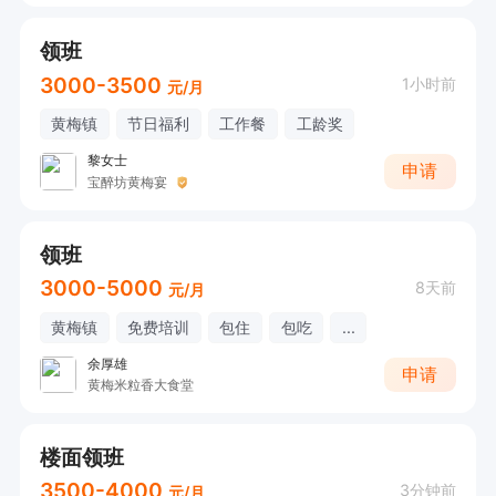
领班
3000-3500
1小时前
元/月
黄梅镇
节日福利
工作餐
工龄奖
黎女士
申请
宝醉坊黄梅宴
领班
3000-5000
8天前
元/月
黄梅镇
免费培训
包住
包吃
...
余厚雄
申请
黄梅米粒香大食堂
楼面领班
3500-4000
3分钟前
元/月