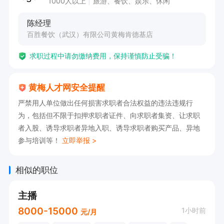
1000人以上
旅游、餐饮、娱乐、休闲
4、 采用小时计薪模式，薪资与工时匹配，综合月
陈经理
薪3000-3500元，多劳多得

百胜餐饮（武汉）有限公司黄梅肯德基店
5、 完善的福利体系：超低折扣员工餐，带薪年
求职过程中请勿缴纳费用，保持谨慎防止受骗！
假、产假、护理假、病假、婚假等

6、 稳步向前/发展新机遇

黄梅人才网安全提醒
严禁用人单位做出任何损害求职者合法权益的违法违规行
晋升路径：

为，包括但不限于扣押求职者证件、向求职者集资、让求职
楼面经理—副经理—资深副经理—餐厅经理。

者入股、诱导求职者异地入职、诱导求职者购买产品、异地
参与培训等！
立即举报 >
相似的职位
工作内容：

①楼面经理入职前2-3个月，需要学习大厅、前
主播
台、总配、厨房等所有基础工作站，执行服务员工
8000-15000
1小时前
元/月
作内容
