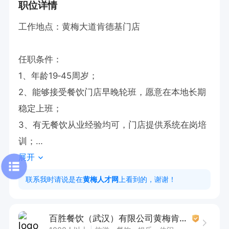
职位详情
工作地点：黄梅大道肯德基门店

任职条件：

1、年龄19‑45周岁；

2、能够接受餐饮门店早晚轮班，愿意在本地长期
稳定上班；

3、有无餐饮从业经验均可，门店提供系统在岗培
训；

展开
薪资福利：

联系我时请说是在
黄梅人才网
上看到的，谢谢！
1、 入职首月即缴纳五险一金

2、 专人带训练/加班薪资

百胜餐饮（武汉）有限公司黄梅肯德基店
3、 法定节假日三倍工资/带薪年假
