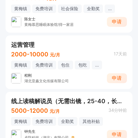
黄梅镇
免费培训
社会保险
全勤奖
...
陈女士
申请
黄梅慕思睡眠体验馆/得一家居
运营管理
2000-10000
17天前
元/月
黄梅镇
免费培训
包住
包吃
...
程刚
申请
湖北亚鑫文化传媒有限公司
线上读稿解说员（无需出镜，25-40，长期，欢迎应届生）
5000-12000
34分钟前
元/月
黄梅镇
免费培训
全勤奖
其他补贴
钟先生
申请
卓防科技（湖北）有限公司