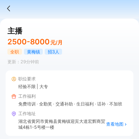
主播
2500-8000
元/月
全职
黄梅镇
招3人
更新：29分钟前
职位要求
经验不限
大专
工作福利
免费培训
全勤奖
交通补助
生日福利
话补
不加班
工作地址
湖北省黄冈市黄梅县黄梅镇迎宾大道宏辉商贸
查看地图
城4栋1-5号楼一楼