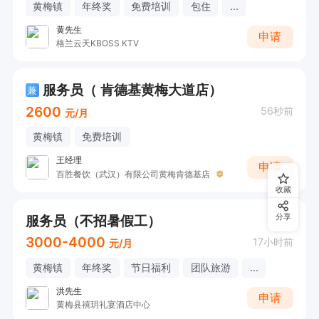
黄梅镇
年终奖
免费培训
包住
...
黄先生
申请
格兰云天KBOSS KTV
服务员（ 肯德基黄梅大道店）
兼
2600
56秒前
元/月
黄梅镇
免费培训
王经理
申请
百胜餐饮（武汉）有限公司黄梅肯德基店
收藏
服务员（不招暑假工）
分享
3000-4000
17小时前
元/月
黄梅镇
年终奖
节日福利
团队旅游
...
洪先生
申请
黄梅县禧玥礼宴酒店中心