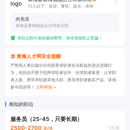
与志同道合的伙伴一同成长，共同为俱乐部的发展
10人以下
旅游、餐饮、娱乐、休闲
贡献力量，开启精彩的职业生涯新篇章。
向先生
黄梅县黄梅镇战云台球俱乐部
求职过程中请勿缴纳费用，保持谨慎防止受骗！
黄梅人才网安全提醒
严禁用人单位做出任何损害求职者合法权益的违法违规行
为，包括但不限于扣押求职者证件、向求职者集资、让求职
者入股、诱导求职者异地入职、诱导求职者购买产品、异地
参与培训等！
立即举报 >
相似的职位
服务员（25-45，只要长期）
2500-2700
3天前
元/月