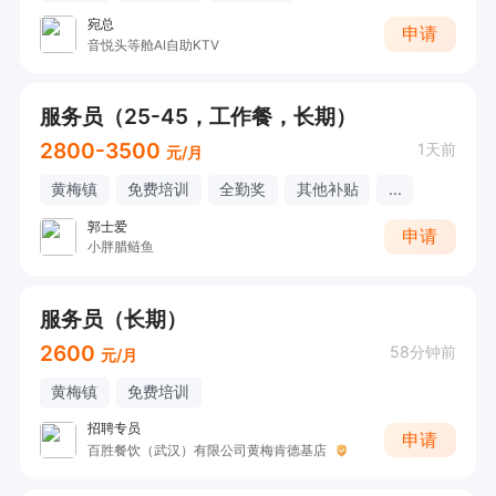
宛总
申请
音悦头等舱AI自助KTV
服务员（25-45，工作餐，长期）
2800-3500
1天前
元/月
黄梅镇
免费培训
全勤奖
其他补贴
...
郭士爱
申请
小胖腊鲢鱼
服务员（长期）
2600
58分钟前
元/月
黄梅镇
免费培训
招聘专员
申请
百胜餐饮（武汉）有限公司黄梅肯德基店