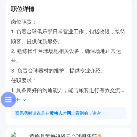
职位详情
岗位职责：

1. 负责台球俱乐部日常营业工作，包括收银，接待
顾客、提供优质服务。

2. 熟练操作台球场地相关设备，确保场地正常运
营。

3. 负责台球器材的维护，提供专业介绍。

任职要求：

1. 具备良好的沟通能力，能与顾客进行有效交流。

展开
2. 熟悉台球运动者优先，

3. 工作认真负责，有较强的服务意识。

联系我时请说是在
黄梅人才网
上看到的，谢谢！
工作时间为日班8小时工作制，在这里，你将拥有
丰富多样的福利，还能在台球领域不断提升自我，
黄梅县黄梅镇战云台球俱乐部