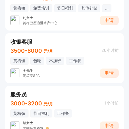
黄梅镇
免费培训
节日福利
其他补贴
...
刘女士
申请
黄梅巴厘渔港水产中心
收银客服
3500-8000
20小时前
元/月
黄梅镇
包吃
不加班
工作餐
全先生
申请
沅笙泰SPA
服务员
3000-3200
1小时前
元/月
黄梅镇
节日福利
工作餐
黎女士
申请
宝醉坊黄梅宴