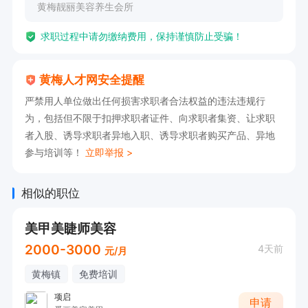
黄梅靓丽美容养生会所
求职过程中请勿缴纳费用，保持谨慎防止受骗！
黄梅人才网安全提醒
严禁用人单位做出任何损害求职者合法权益的违法违规行
为，包括但不限于扣押求职者证件、向求职者集资、让求职
者入股、诱导求职者异地入职、诱导求职者购买产品、异地
参与培训等！
立即举报 >
相似的职位
美甲美睫师美容
2000-3000
4天前
元/月
黄梅镇
免费培训
项启
申请