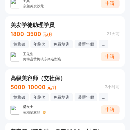
王兵
申请
奈丝美发沙龙
美发学徒助理学员
1800-3500
21天前
元/月
黄梅镇
年终奖
免费培训
带薪年假
...
王先生
申请
黄梅县黄梅镇东尚造型店
高级美容师（交社保）
5000-10000
3小时前
元/月
黄梅镇
年终奖
免费培训
带薪年假
...
杨女士
申请
黄梅蘭林囍