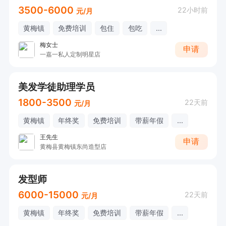
3500-6000
22小时前
元/月
黄梅镇
免费培训
包住
包吃
...
梅女士
申请
一嘉一私人定制明星店
美发学徒助理学员
1800-3500
22天前
元/月
黄梅镇
年终奖
免费培训
带薪年假
...
王先生
申请
黄梅县黄梅镇东尚造型店
发型师
6000-15000
22天前
元/月
黄梅镇
年终奖
免费培训
带薪年假
...