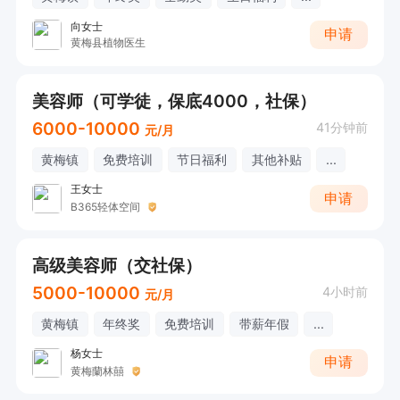
向女士
申请
黄梅县植物医生
美容师（可学徒，保底4000，社保）
6000-10000
41分钟前
元/月
黄梅镇
免费培训
节日福利
其他补贴
...
王女士
申请
B365轻体空间
高级美容师（交社保）
5000-10000
4小时前
元/月
黄梅镇
年终奖
免费培训
带薪年假
...
杨女士
申请
黄梅蘭林囍