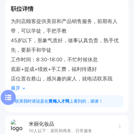
职位详情
为到店顾客提供美容和产品销售服务，前期有人
带，可以学徒，手把手教

45岁以下，形象气质好，做事认真负责，熟手优
先，要新手和学徒

工作时间：8:30-18:00，不忙时候休息

底薪+提成+绩效+手工费，福利待遇好

店位置在蔡山，感兴趣的家人，就电话联系我
展开
联系我时请说是在
黄梅人才网
上看到的，谢谢！
米丽化妆品
10人以下
居民和商务、日常服务