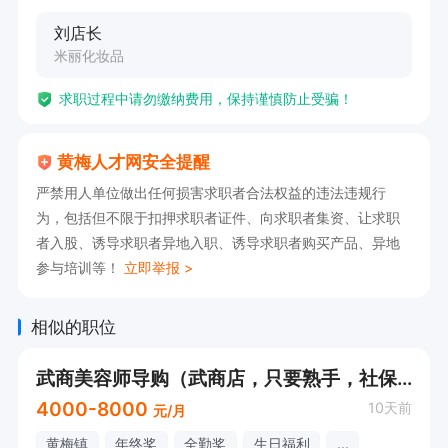
刘店长
米丽化妆品
求职过程中请勿缴纳费用，保持谨慎防止受骗！
黄梅人才网安全提醒
严禁用人单位做出任何损害求职者合法权益的违法违规行
为，包括但不限于扣押求职者证件、向求职者集资、让求职
者入股、诱导求职者异地入职、诱导求职者购买产品、异地
参与培训等！
立即举报 >
相似的职位
武商美容师导购（武商店，只要熟手，社保）
4000-8000
10天前
元/月
黄梅镇
年终奖
全勤奖
生日福利
...