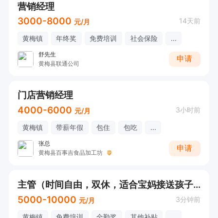
营销经理
3000-8000
14天前
元/月
黄梅镇
年终奖
免费培训
社会保险
...
舒先生
申请
黄梅县联通公司
门店营销经理
4000-6000
3小时前
元/月
黄梅镇
带薪年假
包住
包吃
...
张总
申请
黄梅县百事吉食品加工坊
主管（时间自由，双休，适合宝妈接送孩子）
5000-10000
3分钟前
元/月
黄梅镇
免费培训
全勤奖
其他补贴
...