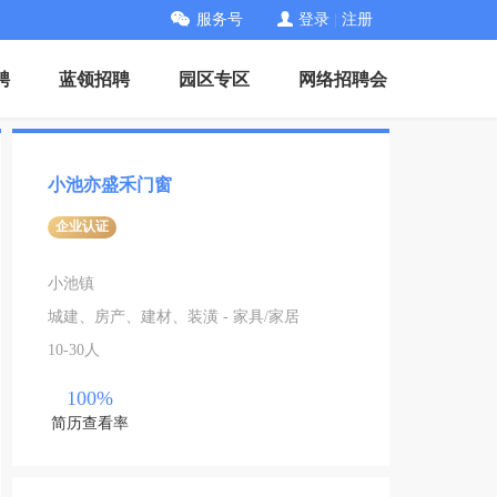
服务号
登录
|
注册
聘
蓝领招聘
园区专区
网络招聘会
小池亦盛禾门窗
企业认证
小池镇
城建、房产、建材、装潢 - 家具/家居
10-30人
100%
简历查看率