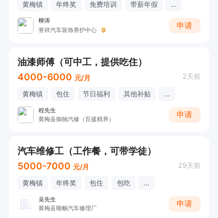
黄梅镇
年终奖
免费培训
带薪年假
...
柳涛
申请
誉祥汽车装饰养护中心
油漆师傅（可中工，提供吃住）
4000-6000
2天前
元/月
黄梅镇
包住
节日福利
其他补贴
...
程先生
申请
黄梅县御驰汽修（百援精养）
汽车维修工（工作餐，可带学徒）
5000-7000
29天前
元/月
黄梅镇
年终奖
包住
包吃
...
吴先生
申请
黄梅县顺畅汽车修理厂