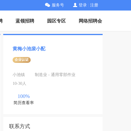
服务号
登录
|
注册
聘
蓝领招聘
园区专区
网络招聘会
黄梅小池裴小配
企业认证
小池镇
制造业 - 通用零部件业
10-30人
100%
简历查看率
联系方式