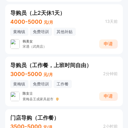
导购员（上2天休1天）
4000-5000
13天前
元/月
黄梅镇
免费培训
其他补贴
韩美女
申请
宋遇（武商店）
导购员（工作餐，上班时间自由）
3000-5000
2分钟前
元/月
黄梅镇
免费培训
工作餐
陈女士
申请
黄梅县王成家具超市
门店导购（工作餐）
3500-5000
2小时前
元/月