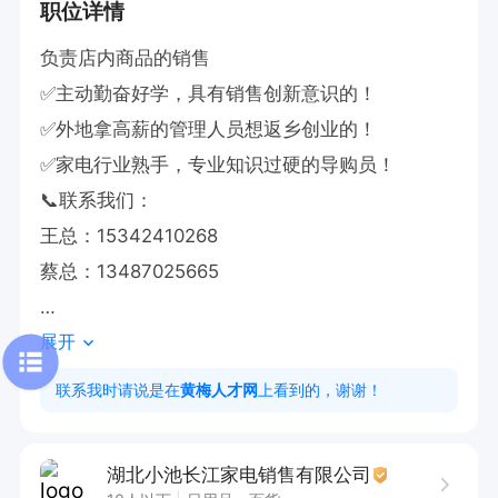
职位详情
负责店内商品的销售

✅主动勤奋好学，具有销售创新意识的！

✅外地拿高薪的管理人员想返乡创业的！

✅家电行业熟手，专业知识过硬的导购员！

📞联系我们：

王总：15342410268

蔡总：13487025665

展开
📍工作地址：小池镇中心街

上班时间8：30-17：30    月休4天
联系我时请说是在
黄梅人才网
上看到的，谢谢！
湖北小池长江家电销售有限公司