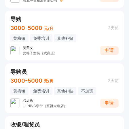
湖北中俊粮油有限公司
导购
3000-5000
3天前
元/月
黄梅镇
免费培训
其他补贴
吴美女
申请
女韩子女装（武商店）
导购员
3000-5000
2天前
元/月
黄梅镇
免费培训
其他补贴
不加班
邓店长
申请
LI-NING李宁（五祖大道店）
收银/理货员