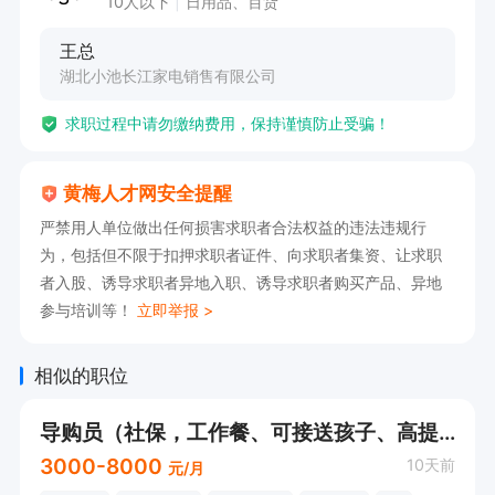
10人以下
日用品、百货
王总
湖北小池长江家电销售有限公司
求职过程中请勿缴纳费用，保持谨慎防止受骗！
黄梅人才网安全提醒
严禁用人单位做出任何损害求职者合法权益的违法违规行
为，包括但不限于扣押求职者证件、向求职者集资、让求职
者入股、诱导求职者异地入职、诱导求职者购买产品、异地
参与培训等！
立即举报 >
相似的职位
导购员（社保，工作餐、可接送孩子、高提成）
3000-8000
10天前
元/月