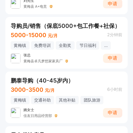
刘先生
申请
黄梅县 A+电竞
导购员/销售（保底5000+包工作餐+社保）
5000-15000
2分钟前
元/月
黄梅镇
免费培训
全勤奖
节日福利
...
张总
申请
黄梅县卓凡梦想家家具厂
鹏泰导购（40-45岁内）
3000-3500
6小时前
元/月
黄梅镇
交通补助
其他补贴
团队旅游
姚女士
申请
佳友日用品经营部