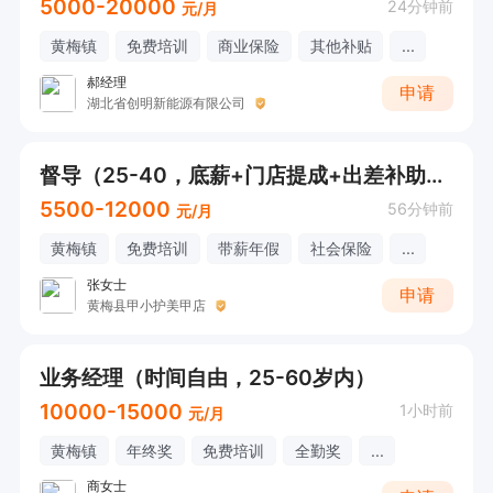
5000-20000
24分钟前
元/月
黄梅镇
免费培训
商业保险
其他补贴
...
郝经理
申请
湖北省创明新能源有限公司
督导（25-40，底薪+门店提成+出差补助+社保）
5500-12000
56分钟前
元/月
黄梅镇
免费培训
带薪年假
社会保险
...
张女士
申请
黄梅县甲小护美甲店
业务经理（时间自由，25-60岁内）
10000-15000
1小时前
元/月
黄梅镇
年终奖
免费培训
全勤奖
...
商女士