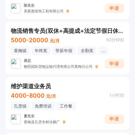
陈先生
申请
美家惠装饰工程有限公司
物流销售专员(双休+高提成+法定节假日休息）
5000-20000
50分钟前
元/月
黄梅镇
年终奖
带薪年假
全勤奖
...
易总
申请
畅熙国际货物运输代理有限公司黄梅分公司
维护渠道业务员
4000-8000
1小时前
元/月
孔垄镇
免费培训
工作餐
夏先生
申请
黄梅县孔垄冬鲜冰糖厂