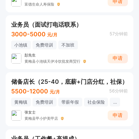
申请
富德生命人寿保险
业务员（面试打电话联系）
3000-5000
57分钟前
元/月
小池镇
免费培训
不加班
彭先生
申请
黄梅县小池镇天伊冷饮批发商贸行
储备店长（25-40，底薪+门店分红，社保）
5500-12000
56分钟前
元/月
黄梅镇
免费培训
带薪年假
社会保险
...
张女士
申请
黄梅县甲小护美甲店
业务员（工作餐+高提成）