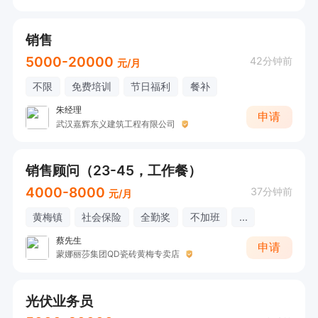
销售
5000-20000
42分钟前
元/月
不限
免费培训
节日福利
餐补
朱经理
申请
武汉嘉辉东义建筑工程有限公司
销售顾问（23-45，工作餐）
4000-8000
37分钟前
元/月
黄梅镇
社会保险
全勤奖
不加班
...
蔡先生
申请
蒙娜丽莎集团QD瓷砖黄梅专卖店
光伏业务员