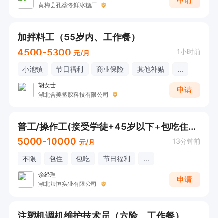
申请
黄梅县孔垄冬鲜冰糖厂
加拌料工（55岁内、工作餐）
4500-5300
1小时前
元/月
小池镇
节日福利
商业保险
其他补贴
...
胡女士
申请
湖北合美塑胶科技有限公司
普工/操作工(接受学徒+45岁以下+包吃住+五险+公积金+福利待遇好)
5000-10000
13分钟前
元/月
不限
包住
包吃
节日福利
...
余经理
申请
湖北加恒实业有限公司
注塑机调机维护技术员（六险、工作餐）