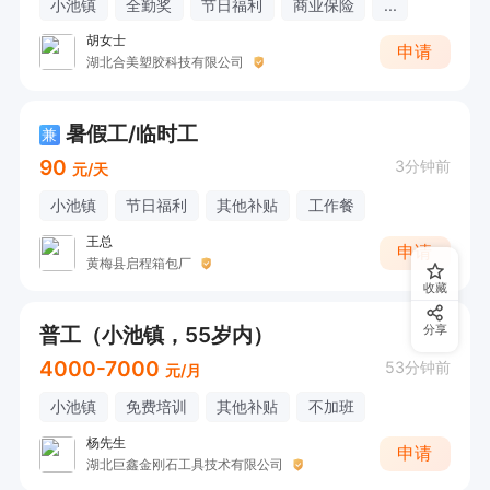
小池镇
全勤奖
节日福利
商业保险
...
胡女士
申请
湖北合美塑胶科技有限公司
暑假工/临时工
兼
90
3分钟前
元/天
小池镇
节日福利
其他补贴
工作餐
王总
申请
黄梅县启程箱包厂
收藏
普工（小池镇，55岁内）
分享
4000-7000
53分钟前
元/月
小池镇
免费培训
其他补贴
不加班
杨先生
申请
湖北巨鑫金刚石工具技术有限公司