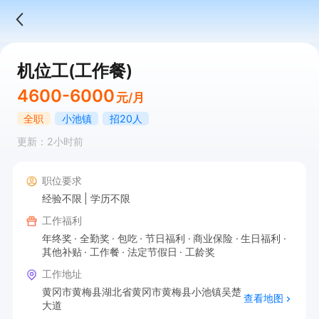
机位工(工作餐)
4600-6000
元/月
全职
小池镇
招20人
更新：2小时前
职位要求
经验不限
学历不限
工作福利
年终奖
全勤奖
包吃
节日福利
商业保险
生日福利
其他补贴
工作餐
法定节假日
工龄奖
工作地址
黄冈市黄梅县湖北省黄冈市黄梅县小池镇吴楚
查看地图
大道