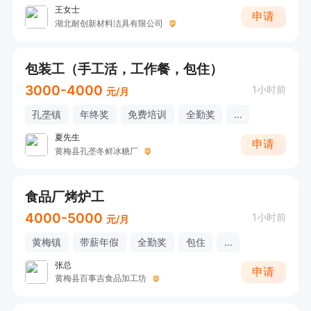
王女士
申请
湖北耐创新材料洁具有限公司
包装工（手工活，工作餐，包住）
3000-4000
1小时前
元/月
孔垄镇
年终奖
免费培训
全勤奖
...
夏先生
申请
黄梅县孔垄冬鲜冰糖厂
食品厂烤炉工
4000-5000
1小时前
元/月
黄梅镇
带薪年假
全勤奖
包住
...
张总
申请
黄梅县百事吉食品加工坊