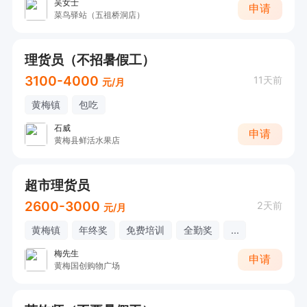
吴女士
申请
菜鸟驿站（五祖桥洞店）
理货员（不招暑假工）
3100-4000
11天前
元/月
黄梅镇
包吃
石威
申请
黄梅县鲜活水果店
超市理货员
2600-3000
2天前
元/月
黄梅镇
年终奖
免费培训
全勤奖
...
梅先生
申请
黄梅国创购物广场