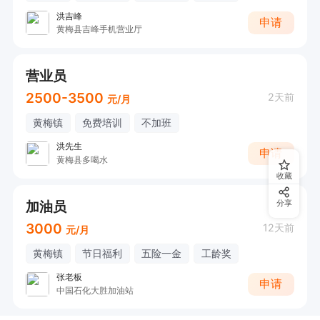
洪吉峰
申请
黄梅县吉峰手机营业厅
营业员
2500-3500
2天前
元/月
黄梅镇
免费培训
不加班
洪先生
申请
黄梅县多喝水
收藏
加油员
分享
3000
12天前
元/月
黄梅镇
节日福利
五险一金
工龄奖
张老板
申请
中国石化大胜加油站