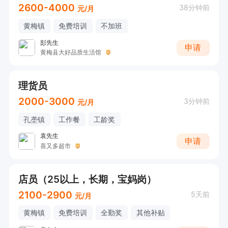
2600-4000
38分钟前
元/月
黄梅镇
免费培训
不加班
彭先生
申请
黄梅县大好品质生活馆
理货员
2000-3000
3分钟前
元/月
孔垄镇
工作餐
工龄奖
袁先生
申请
喜又多超市
店员（25以上，长期，宝妈岗）
2100-2900
5天前
元/月
黄梅镇
免费培训
全勤奖
其他补贴