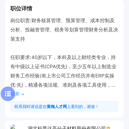
职位详情
岗位职责:财务核算管理、预算管理、成本控制及
分析、投融资管理、税务等划算管理财务分析及决
策支持

任职要求:40岁以下，本科及以上财经类专业，持
有中级以上证书(CPA优先)，至少五年以上制造业
财务工作经验(有上市公司工作经历并有ERP实操
优:先)，精通各项法规、准则及各项工具使用，具
展开
有良好的团队管理，职业道德责任感和较强学习能
力。

联系我时请说是在
黄梅人才网
上看到的，谢谢！
上班时间   7：30-5：30

湖北科普达高分子材料股份有限公司