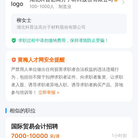
100-1000人
制造业
福利：

柳女士
公司依法缴纳社保、提供早中晚餐及伙食补贴，免
湖北科普达高分子材料股份有限公司
费住宿、节日福利、带薪年假、年终奖、优秀员工
求职过程中请勿缴纳费用，保持谨慎防止受骗！
奖、每年免费体检、高温补贴、全勤奖、安环奖、
学历补贴、小孩的奖学金等。
黄梅人才网安全提醒
严禁用人单位做出任何损害求职者合法权益的违法违规行
为，包括但不限于扣押求职者证件、向求职者集资、让求职
者入股、诱导求职者异地入职、诱导求职者购买产品、异地
参与培训等！
立即举报 >
相似的职位
国际贸易会计招聘
7000-10000
1小时前
元/月