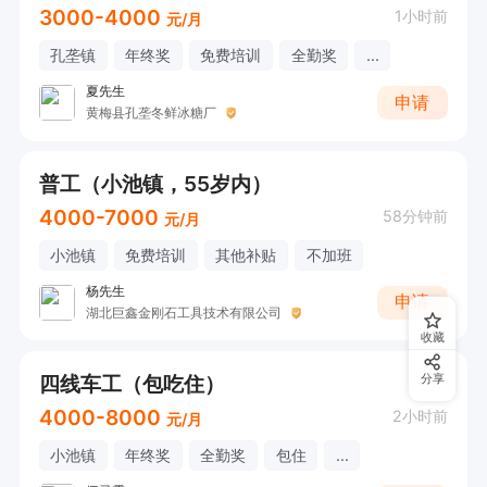
3000-4000
1小时前
元/月
孔垄镇
年终奖
免费培训
全勤奖
...
夏先生
申请
黄梅县孔垄冬鲜冰糖厂
普工（小池镇，55岁内）
4000-7000
58分钟前
元/月
小池镇
免费培训
其他补贴
不加班
杨先生
申请
湖北巨鑫金刚石工具技术有限公司
收藏
四线车工（包吃住）
分享
4000-8000
2小时前
元/月
小池镇
年终奖
全勤奖
包住
...