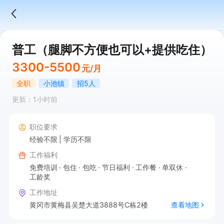
普工（腿脚不方便也可以+提供吃住）
3300-5500
元/月
全职
小池镇
招5人
更新：1小时前
职位要求
经验不限
学历不限
工作福利
免费培训
包住
包吃
节日福利
工作餐
单双休
工龄奖
工作地址
黄冈市黄梅县吴楚大道3888号C栋2楼
查看地图