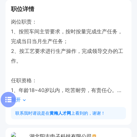
职位详情
岗位职责：

1、按照车间主管要求，按时按量完成生产任务，
完成当日当月生产任务；

2、按工艺要求进行生产操作，完成领导交办的工
作。

任职资格：

1、年龄18~40岁以内，吃苦耐劳，有责任心。

展开
2、腿脚不方便没关系，都是坐着上班

工作时间：8：00-20.00
联系我时请说是在
黄梅人才网
上看到的，谢谢！
湖北阳志电子科技有限公司