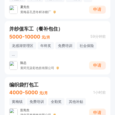
夏先生
申请
黄梅县孔垄冬鲜冰糖厂
并纱值车工（餐补包住）
5000-10000
59分钟前
元/月
龙感湖管理区
年终奖
免费培训
社会保险
...
陈总
申请
黄冈无染彩色纺有限公司
编织袋打包工
4000-5000
1小时前
元/月
黄梅镇
免费培训
全勤奖
其他补贴
彭先生
申请
湖北芸秦服饰有限公司