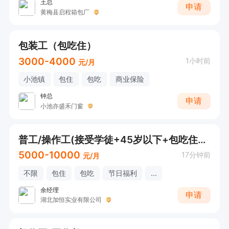
王总
申请
黄梅县启程箱包厂
包装工（包吃住）
3000-4000
1小时前
元/月
小池镇
包住
包吃
商业保险
钟总
申请
小池亦盛禾门窗
普工/操作工(接受学徒+45岁以下+包吃住+五险+公积金+福利待遇好)
5000-10000
17分钟前
元/月
不限
包住
包吃
节日福利
...
余经理
申请
湖北加恒实业有限公司