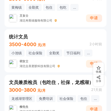
黄梅镇
全勤奖
包住
包吃
...
王女士
申请
湖北奇斯雄服饰有限公司
统计文员
3500-4000
2小时前
元/月
小池镇
社会保险
全勤奖
节日福利
...
胡女士
申请
湖北合美塑胶科技有限公司
收藏
文员兼质检员（包吃住，社保，龙感湖）
分享
3000-3800
21天前
元/月
龙感湖管理区
免费培训
社会保险
包住
...
柳先生
申请