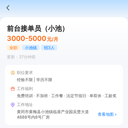
前台接单员（小池）
3000-5000
元/月
全职
小池镇
招3人
更新：37分钟前
职位要求
经验不限
学历不限
工作福利
免费培训
不加班
工作餐
法定节假日
单双休
工龄奖
工作地址
黄冈市黄梅县小池镇临港产业园吴楚大道
查看地图
4888号内8号厂房