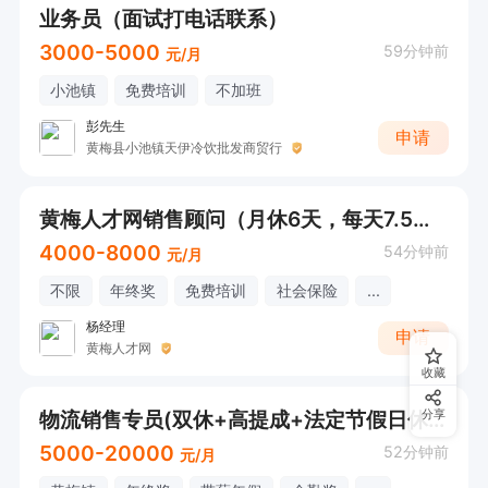
业务员（面试打电话联系）
3000-5000
59分钟前
元/月
小池镇
免费培训
不加班
彭先生
申请
黄梅县小池镇天伊冷饮批发商贸行
黄梅人才网销售顾问（月休6天，每天7.5小时）
4000-8000
54分钟前
元/月
不限
年终奖
免费培训
社会保险
...
杨经理
申请
黄梅人才网
收藏
物流销售专员(双休+高提成+法定节假日休息）
分享
5000-20000
52分钟前
元/月