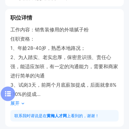
职位详情
工作内容：销售装修用的外墙腻子粉

任职资格：

1、年龄28-40岁，熟悉本地路况；

2、为人踏实、老实忠厚，保密意识强、责任心
强，能适应加班，有一定的沟通能力，需要和商家
进行简单的沟通

3、试岗3天，前两个月底薪加提成，后面就拿8%
-10%的提成

展开
上班时间：8：30-18：00  月休2天  有工作餐
联系我时请说是在
黄梅人才网
上看到的，谢谢！