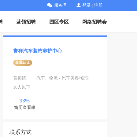
服务号
登录
|
注册
聘
蓝领招聘
园区专区
网络招聘会
誉祥汽车装饰养护中心
企业认证
黄梅镇
汽车、物流 - 汽车美容/修理
10人以下
93%
简历查看率
联系方式