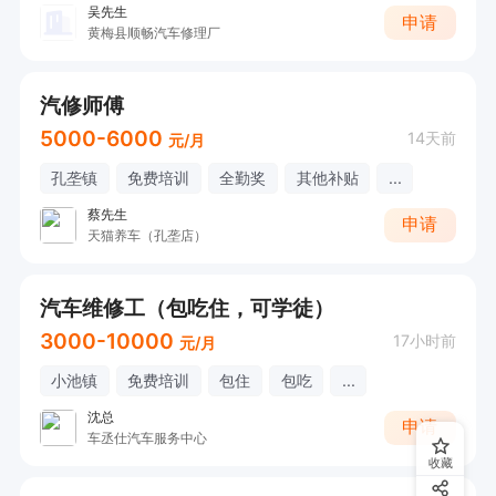
吴先生
申请
黄梅县顺畅汽车修理厂
汽修师傅
5000-6000
14天前
元/月
孔垄镇
免费培训
全勤奖
其他补贴
...
蔡先生
申请
天猫养车（孔垄店）
汽车维修工（包吃住，可学徒）
3000-10000
17小时前
元/月
小池镇
免费培训
包住
包吃
...
沈总
申请
车丞仕汽车服务中心
收藏