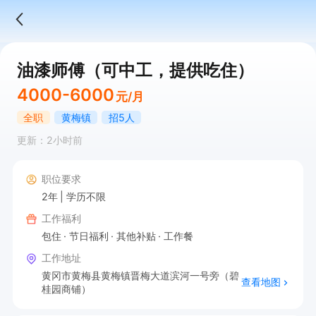
油漆师傅（可中工，提供吃住）
4000-6000
元/月
全职
黄梅镇
招5人
更新：2小时前
职位要求
2年
学历不限
工作福利
包住
节日福利
其他补贴
工作餐
工作地址
黄冈市黄梅县黄梅镇晋梅大道滨河一号旁（碧
查看地图
桂园商铺）