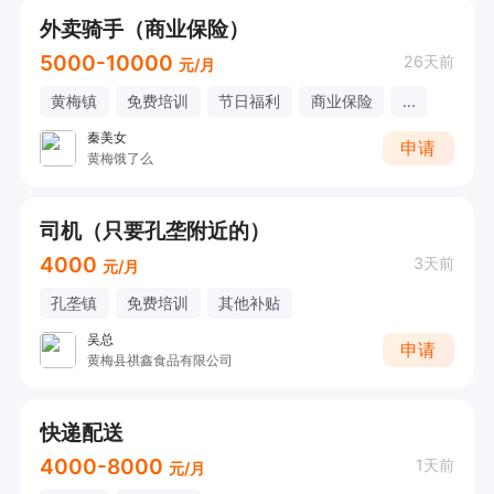
外卖骑手（商业保险）
5000-10000
26天前
元/月
黄梅镇
免费培训
节日福利
商业保险
...
秦美女
申请
黄梅饿了么
司机（只要孔垄附近的）
4000
3天前
元/月
孔垄镇
免费培训
其他补贴
吴总
申请
黄梅县祺鑫食品有限公司
快递配送
4000-8000
1天前
元/月