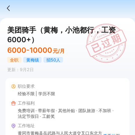
美团骑手（黄梅，小池都行，工资
6000+）
6000-10000
元/月
全职
黄梅镇
招50人
更新：9月2日
职位要求
经验不限
学历不限
工作福利
免费培训
带薪年假
其他补贴
团队旅游
不加班
法定节假日
工龄奖
工作地址
黄冈市黄梅县岳武路与人民大道交叉口东北方