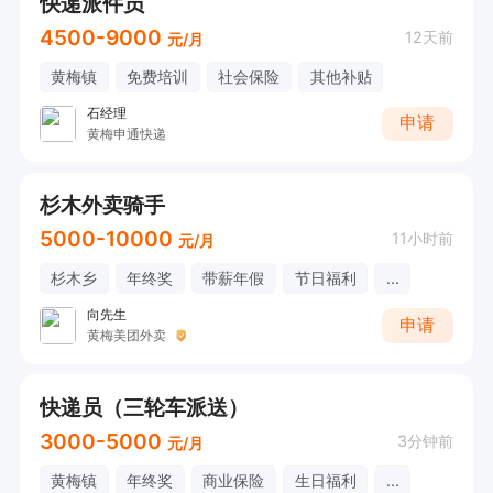
快递派件员
4500-9000
12天前
元/月
黄梅镇
免费培训
社会保险
其他补贴
石经理
申请
黄梅申通快递
杉木外卖骑手
5000-10000
11小时前
元/月
杉木乡
年终奖
带薪年假
节日福利
...
向先生
申请
黄梅美团外卖
快递员（三轮车派送）
3000-5000
3分钟前
元/月
黄梅镇
年终奖
商业保险
生日福利
...