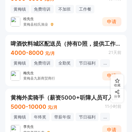
黄梅镇
免费培训
不加班
工作餐
桂先生
申请
黄梅县桂氏渔业
啤酒饮料城区配送员（持有D照，提供工作餐）
4000-8000
21天前
元/月
黄梅镇
免费培训
全勤奖
节日福利
...
梅先生
申请
黄梅县九新商贸商行
收藏
黄梅外卖骑手（薪资5000+听障人员可入职，有专人培训）
分享
5000-10000
11小时前
元/月
黄梅镇
年终奖
带薪年假
节日福利
...
李先生
申请