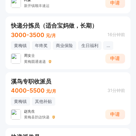
申请
新开镇顺丰速运
快递分拣员（适合宝妈做，长期）
3000-3500
16分钟前
元/月
黄梅镇
年终奖
商业保险
生日福利
...
周女士
申请
黄梅圆通速递
溪鸟专职收派员
4000-5500
31分钟前
元/月
黄梅镇
其他补贴
赵先生
申请
黄梅县韵达快递