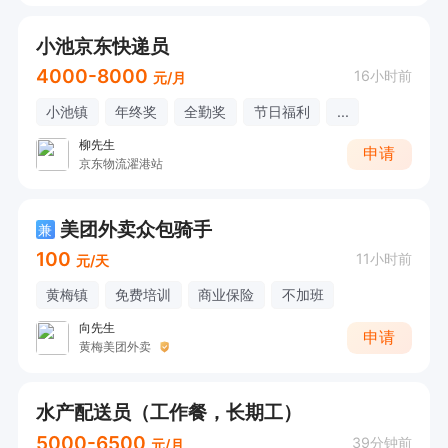
小池京东快递员
4000-8000
16小时前
元/月
小池镇
年终奖
全勤奖
节日福利
...
柳先生
申请
京东物流濯港站
美团外卖众包骑手
兼
100
11小时前
元/天
黄梅镇
免费培训
商业保险
不加班
向先生
申请
黄梅美团外卖
水产配送员（工作餐，长期工）
5000-6500
39分钟前
元/月