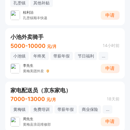
孔垄镇
其他补贴
桂利治
申请
孔垄镇顺丰快递
小池外卖骑手
5000-10000
14小时前
元/月
小池镇
年终奖
带薪年假
节日福利
...
李先生
申请
黄梅美团外卖
家电配送员（京东家电）
7000-13000
18天前
元/月
黄梅镇
免费培训
带薪年假
商业保险
...
周先生
申请
黄梅县浪花维修部