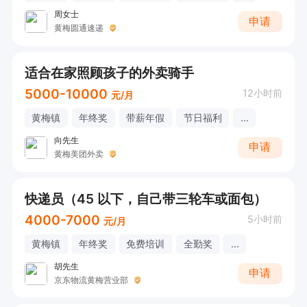
周女士
申请
黄梅圆通速递
适合在家照顾孩子的外卖骑手
5000-10000
12小时前
元/月
黄梅镇
年终奖
带薪年假
节日福利
...
向先生
申请
黄梅美团外卖
快递员（45 以下，自己带三轮车或面包）
4000-7000
5小时前
元/月
黄梅镇
年终奖
免费培训
全勤奖
...
胡先生
申请
京东物流黄梅营业部