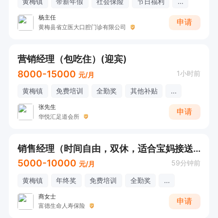
黄梅镇
带薪年假
社会保险
节日福利
...
杨主任
申请
黄梅县省立医大口腔门诊有限公司
营销经理（包吃住）(迎宾)
8000-15000
1小时前
元/月
黄梅镇
免费培训
全勤奖
其他补贴
...
张先生
申请
华悦汇足道会所
销售经理（时间自由，双休，适合宝妈接送孩子）
5000-10000
59分钟前
元/月
黄梅镇
年终奖
免费培训
全勤奖
...
商女士
申请
富德生命人寿保险