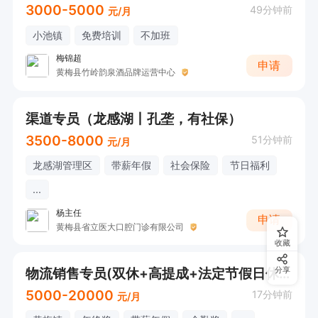
3000-5000
49分钟前
元/月
小池镇
免费培训
不加班
梅锦超
申请
黄梅县竹岭韵泉酒品牌运营中心
渠道专员（龙感湖丨孔垄，有社保）
3500-8000
51分钟前
元/月
龙感湖管理区
带薪年假
社会保险
节日福利
...
杨主任
申请
黄梅县省立医大口腔门诊有限公司
收藏
物流销售专员(双休+高提成+法定节假日休息）
分享
5000-20000
17分钟前
元/月