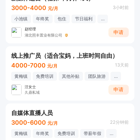
3000-4000
3小时前
元/月
小池镇
年终奖
包住
节日福利
...
赵经理
申请
湖北照丰置业有限公司
线上推广员（适合宝妈，上班时间自由）
4000-7000
13天前
元/月
黄梅镇
免费培训
其他补贴
团队旅游
...
汪女士
申请
久鼎私域
自媒体直播人员
3000-6000
22分钟前
元/月
黄梅镇
年终奖
免费培训
带薪年假
...