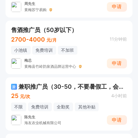
周先生
申请
黄梅苏宁易购
售酒推广员（50岁以下）
2700-4000
11分钟前
元/月
小池镇
免费培训
不加班
梅总
申请
黄梅县竹岭韵泉酒品牌运营中心
兼职推广员（30-50，不要暑假工，会开小车）
兼
25
4小时前
元/次
不限
免费培训
全勤奖
其他补贴
陈先生
申请
海友农业机械有限公司