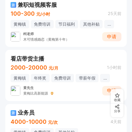
兼职短视频客服
兼
100-300
25天前
元/小时
黄梅镇
免费培训
节日福利
其他补贴
...
柯老师
申请
木可情感婚恋（黄梅第十年）
看店带货主播
2000-20000
1小时前
元/月
黄梅镇
年终奖
免费培训
带薪年假
...
黄先生
申请
黄梅比高新能源
收藏
业务员
分享
兼
4000-10000
4天前
元/次