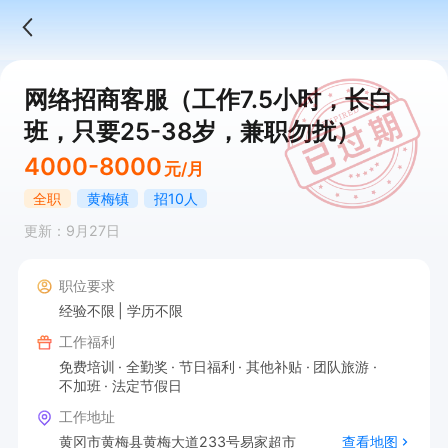
网络招商客服（工作7.5小时，长白
班，只要25-38岁，兼职勿扰）
4000-8000
元/月
全职
黄梅镇
招10人
更新：9月27日
职位要求
经验不限
学历不限
工作福利
免费培训
全勤奖
节日福利
其他补贴
团队旅游
不加班
法定节假日
工作地址
黄冈市黄梅县黄梅大道233号易家超市
查看地图