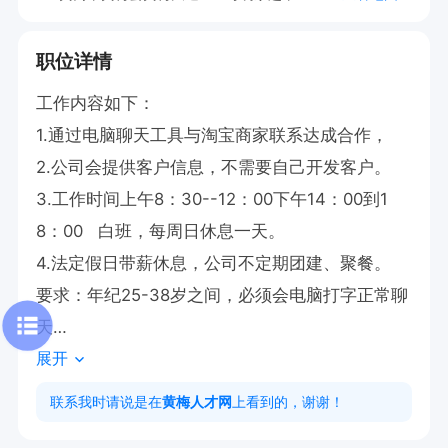
职位详情
工作内容如下：

1.通过电脑聊天工具与淘宝商家联系达成合作，

2.公司会提供客户信息，不需要自己开发客户。

3.工作时间上午8：30--12：00下午14：00到1
8：00   白班，每周日休息一天。

4.法定假日带薪休息，公司不定期团建、聚餐。

要求：年纪25-38岁之间，必须会电脑打字正常聊
天

展开
薪资待遇：

1.底薪2300+300全勤补贴+提成 

联系我时请说是在
黄梅人才网
上看到的，谢谢！
2.业绩突出者每月还有500--1000元现金奖励
