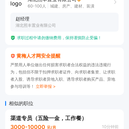
5、负责组织项目策划工作的组织实施、监督控
60-100人
城建、房产、建材、装潢
制、协调、分析评估及报告。
赵经理
湖北照丰置业有限公司
求职过程中请勿缴纳费用，保持谨慎防止受骗！
黄梅人才网安全提醒
严禁用人单位做出任何损害求职者合法权益的违法违规行
为，包括但不限于扣押求职者证件、向求职者集资、让求职
者入股、诱导求职者异地入职、诱导求职者购买产品、异地
参与培训等！
立即举报 >
相似的职位
渠道专员（五险一金，工作餐）
3000-10000
10分钟前
元/月