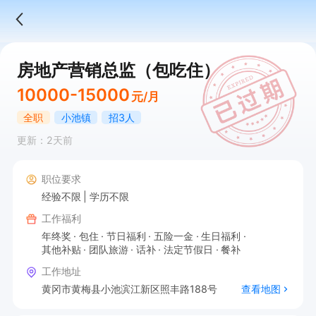
房地产营销总监（包吃住）
10000-15000
元/月
全职
小池镇
招3人
更新：2天前
职位要求
经验不限
学历不限
工作福利
年终奖
包住
节日福利
五险一金
生日福利
其他补贴
团队旅游
话补
法定节假日
餐补
工作地址
黄冈市黄梅县小池滨江新区照丰路188号
查看地图