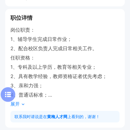
职位详情
岗位职责：

1、辅导学生完成日常作业；

2、配合校区负责人完成日常相关工作。

任职资格：

1、专科及以上学历，教育等相关专业；

2、具有教学经验，教师资格证者优先考虑；

3、亲和力强；

4、普通话标准；

展开
5、热爱教育事业，工作积极主动、责任心强。

联系我时请说是在
黄梅人才网
上看到的，谢谢！
工作时间：周一至周五 14:00-20:00    周六8:00-