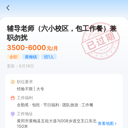
辅导老师（六小校区，包工作餐）兼
职勿扰
3500-6000
元/月
全职
黄梅镇
招1人
更新：6月18日
职位要求
经验不限
大专
工作福利
全勤奖
包吃
节日福利
团队旅游
工作餐
工作地址
黄冈市黄梅县五祖大道与008乡道交叉口东北
查看地图
150米