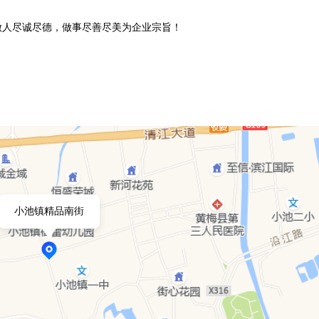
承做人尽诚尽德，做事尽善尽美为企业宗旨！
小池镇精品南街